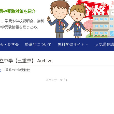
題や受験対策を紹介
ト。学費や学校説明会、無料
中学受験情報を総まとめ。
会・見学会
塾選びについて
無料学習サイト
人気通信
立中学【三重県】 Archive
三重県の中学受験校
スポンサーサイト