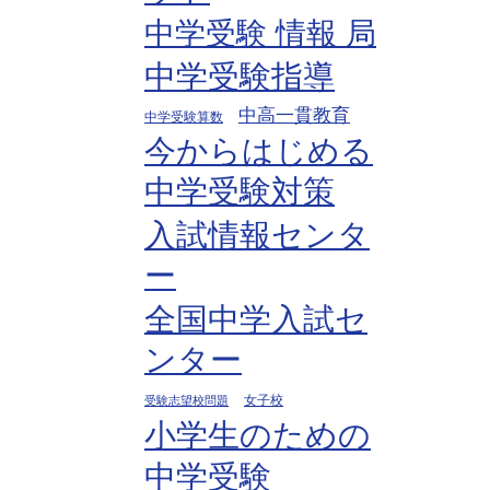
中学受験 情報 局
中学受験指導
中高一貫教育
中学受験算数
今からはじめる
中学受験対策
入試情報センタ
ー
全国中学入試セ
ンター
女子校
受験志望校問題
小学生のための
中学受験