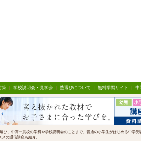
対策
|
学校説明会・見学会
|
塾選びについて
|
無料学習サイト
|
中
選び、中高一貫校の学費や学校説明会のことまで、普通の小学生がはじめる中学受
スメの通信講座も紹介。