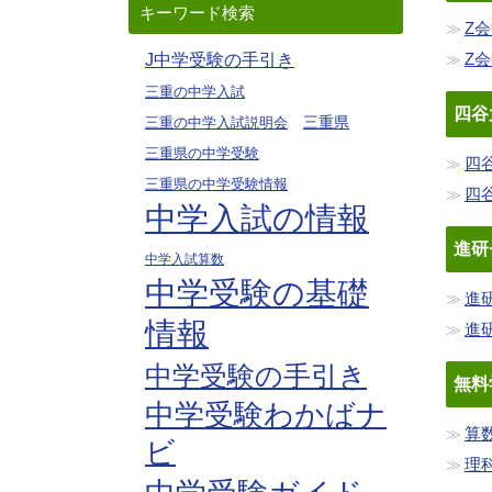
キーワード検索
Z
Z
J中学受験の手引き
三重の中学入試
四谷
三重県
三重の中学入試説明会
三重県の中学受験
四
三重県の中学受験情報
四
中学入試の情報
進研
中学入試算数
中学受験の基礎
進
情報
進
中学受験の手引き
無料
中学受験わかばナ
算
ビ
理