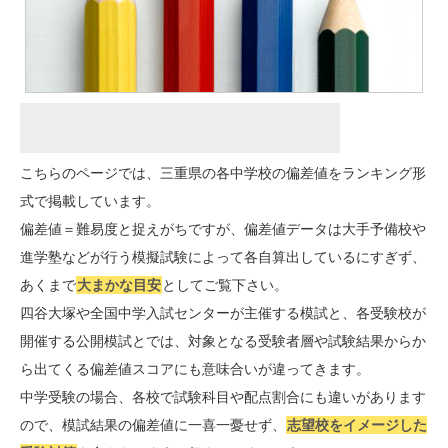
こちらのページでは、三重県の各中学校の偏差値をランキング形
式で掲載しています。
偏差値＝難易度と捉えがちですが、偏差値データは大手予備校や
進学塾などが行う模擬試験によって各自算出しているにすぎず、
あくまで
大まかな目安
としてご覧下さい。
四谷大塚や全国中学入試センターが主催する模試と、各受験校が
開催する公開模試とでは、対象となる受験者層や試験結果からか
ら出てくる偏差値スコアにも意味合いが違ってきます。
中学受験の場合、各校で試験科目や配点割合にも違いがあります
ので、模試結果の偏差値に一喜一憂せず、
志望校をイメージした