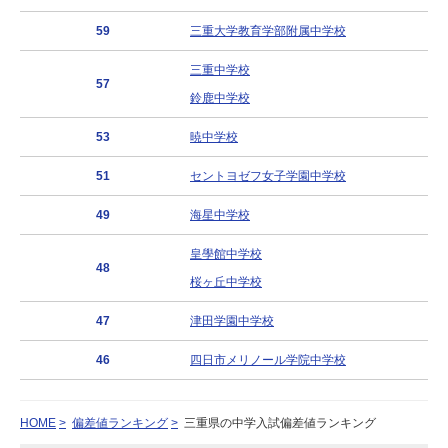
59
三重大学教育学部附属中学校
三重中学校
57
鈴鹿中学校
53
暁中学校
51
セントヨゼフ女子学園中学校
49
海星中学校
皇學館中学校
48
桜ヶ丘中学校
47
津田学園中学校
46
四日市メリノール学院中学校
HOME
偏差値ランキング
三重県の中学入試偏差値ランキング